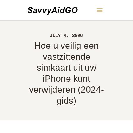
SavvyAidGO
JULY 4, 2026
THUIS
Hoe u veilig een
OVER
CONTACT
vastzittende
BELEID
simkaart uit uw
NEDERLANDS
iPhone kunt
verwijderen (2024-
gids)