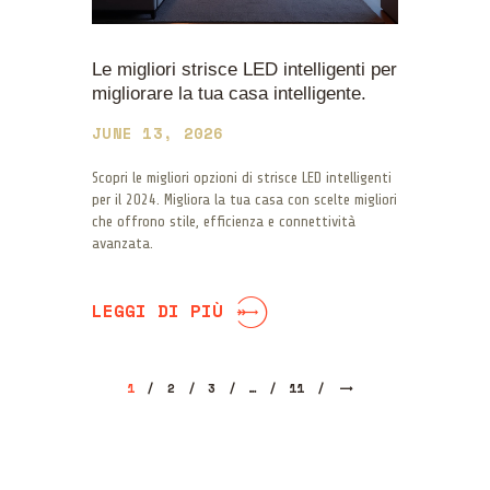
Le migliori strisce LED intelligenti per
migliorare la tua casa intelligente.
JUNE 13, 2026
Scopri le migliori opzioni di strisce LED intelligenti
per il 2024. Migliora la tua casa con scelte migliori
che offrono stile, efficienza e connettività
avanzata.
LEGGI DI PIÙ
Posts
PAGE
1
PAGE
2
PAGE
3
>
…
PAGE
11
navigation