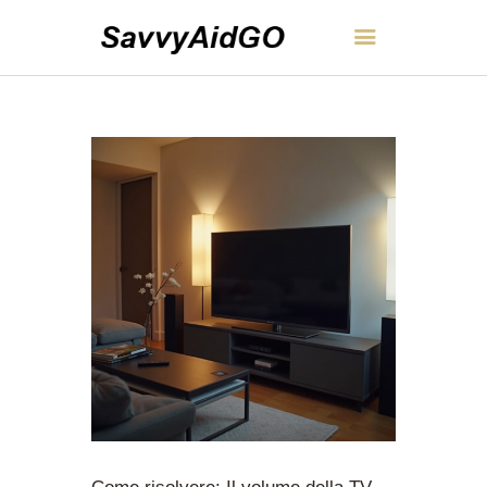
SavvyAidGO
CASA
INFORMAZIONI
CONTATTI
POLITICA
ITALIANO