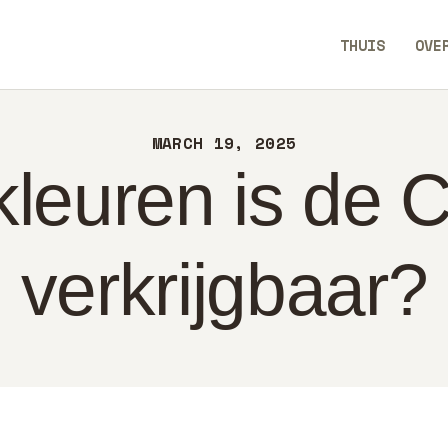
UIS
THUIS
OVE
ER
SavvyAidGO
NTACT
MARCH 19, 2025
LEID
kleuren is de 
DERLANDS
verkrijgbaar?