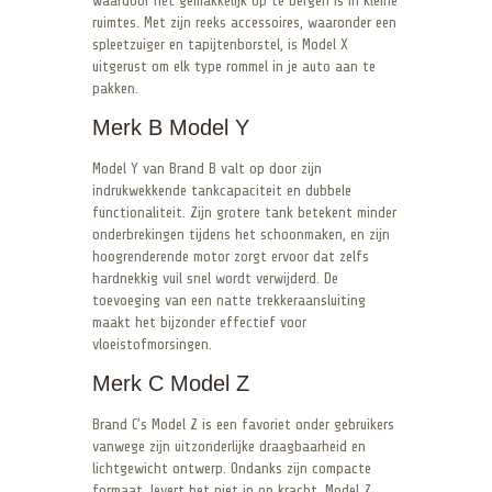
waardoor het gemakkelijk op te bergen is in kleine
ruimtes. Met zijn reeks accessoires, waaronder een
spleetzuiger en tapijtenborstel, is Model X
uitgerust om elk type rommel in je auto aan te
pakken.
Merk B Model Y
Model Y van Brand B valt op door zijn
indrukwekkende tankcapaciteit en dubbele
functionaliteit. Zijn grotere tank betekent minder
onderbrekingen tijdens het schoonmaken, en zijn
hoogrenderende motor zorgt ervoor dat zelfs
hardnekkig vuil snel wordt verwijderd. De
toevoeging van een natte trekkeraansluiting
maakt het bijzonder effectief voor
vloeistofmorsingen.
Merk C Model Z
Brand C’s Model Z is een favoriet onder gebruikers
vanwege zijn uitzonderlijke draagbaarheid en
lichtgewicht ontwerp. Ondanks zijn compacte
formaat, levert het niet in op kracht. Model Z