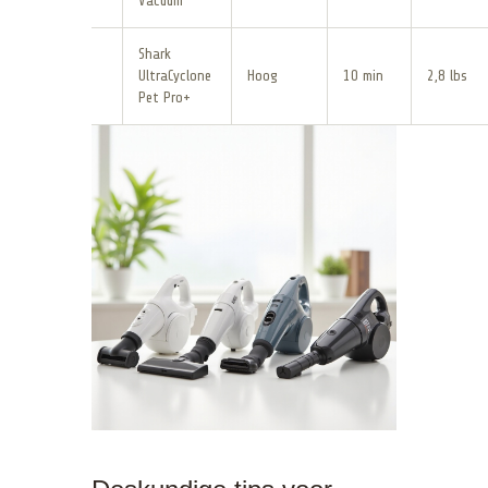
Vacuum
Shark
UltraCyclone
Hoog
10 min
2,8 lbs
Pet Pro+