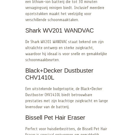
een lithium-ion batterij die tot 30 minuten
vervagingsvrij reinigen biedt. Inclusief meerdere
opzetstukken maakt het veelzijdig voor
verschillende schoonmaaktaken.
Shark WV201 WANDVAC
De Shark WV201 WANDVAC staat bekend om zijn
ultralichte ontwerp en sterke zuigkracht,
waardoor hij ideaal is voor snelle en gemakkelijke
schoonmaakbeurten.
Black+Decker Dustbuster
CHV1410L
Een uitstekende budgetoptie, de Black+Decker
Dustbuster CHV1410L biedt betrouwbare
prestaties met zijn krachtige zuigkracht en lange
levensduur van de batterij.
Bissell Pet Hair Eraser
Perfect voor huisdierbezitters, de Bissell Pet Hair
Eraser is speciaal ontworpen om gemakkelijk