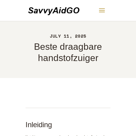
SavvyAidGO
JULY 11, 2025
THUIS
Beste draagbare
OVER
CONTACT
handstofzuiger
BELEID
NEDERLANDS
Inleiding