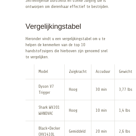
zelfreinigende borstelrol en sterke zuiging die is
ontworpen om dierenhaar effectief te bestrijden.
Vergelijkingstabel
Hieronder vindt u een vergelijkingstabel om u te
helpen de kenmerken van de top 10
handstofzuigers die hierboven zijn genoemd snel
te vergelijken.
Model
Zuigkracht
Accuduur
Gewicht
Dyson V7
Hoog
30 min
3,77 lbs
Trigger
Shark WV201
Hoog
10 min
1,4 lbs
WANDVAC
Black+Decker
Gemiddeld
20 min
2,6 lbs
CHV1410L