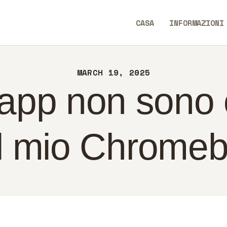
SA
CASA
INFORMAZIONI
FORMAZIONI
SavvyAidGO
NTATTI
MARCH 19, 2025
LITICA
app non sono 
ALIANO
il mio Chrome