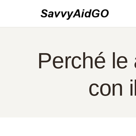
CA
IN
CO
PO
Perché le 
IT
con 