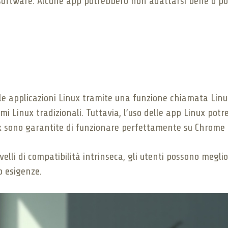
software. Alcune app potrebbero non adattarsi bene o po
 le applicazioni Linux tramite una funzione chiamata Li
temi Linux tradizionali. Tuttavia, l’uso delle app Linux p
nux sono garantite di funzionare perfettamente su Chrome 
elli di compatibilità intrinseca, gli utenti possono megli
o esigenze.