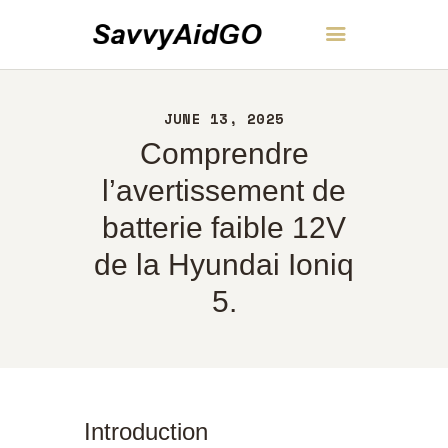
SavvyAidGO
JUNE 13, 2025
ACCUEIL
Comprendre
À PROPOS
CONTACT
l’avertissement de
POLITIQUE
batterie faible 12V
FRANÇAIS
de la Hyundai Ioniq
5.
Introduction