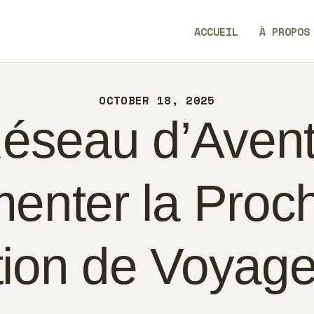
CUEIL
ACCUEIL
À PROPOS
PROPOS
SavvyAidGO
NTACT
OCTOBER 18, 2025
LITIQUE
Réseau d’Avent
ANÇAIS
imenter la Proc
ion de Voyag