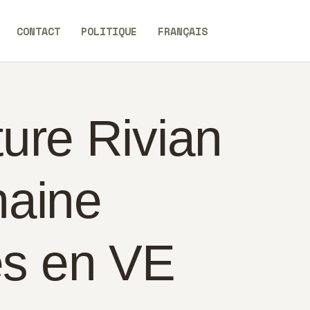
CONTACT
POLITIQUE
FRANÇAIS
ure Rivian
haine
es en VE