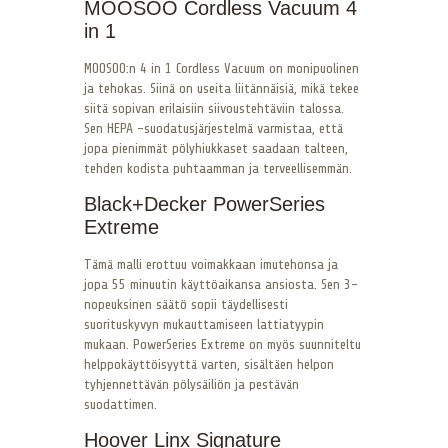
MOOSOO Cordless Vacuum 4
in 1
MOOSOO:n 4 in 1 Cordless Vacuum on monipuolinen
ja tehokas. Siinä on useita liitännäisiä, mikä tekee
siitä sopivan erilaisiin siivoustehtäviin talossa.
Sen HEPA -suodatusjärjestelmä varmistaa, että
jopa pienimmät pölyhiukkaset saadaan talteen,
tehden kodista puhtaamman ja terveellisemmän.
Black+Decker PowerSeries
Extreme
Tämä malli erottuu voimakkaan imutehonsa ja
jopa 55 minuutin käyttöaikansa ansiosta. Sen 3-
nopeuksinen säätö sopii täydellisesti
suorituskyvyn mukauttamiseen lattiatyypin
mukaan. PowerSeries Extreme on myös suunniteltu
helppokäyttöisyyttä varten, sisältäen helpon
tyhjennettävän pölysäiliön ja pestävän
suodattimen.
Hoover Linx Signature