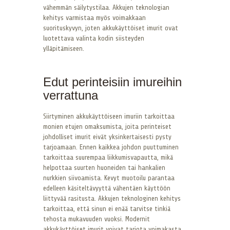
vähemmän säilytystilaa. Akkujen teknologian
kehitys varmistaa myös voimakkaan
suorituskyvyn, joten akkukäyttöiset imurit ovat
luotettava valinta kodin siisteyden
ylläpitämiseen.
Edut perinteisiin imureihin
verrattuna
Siirtyminen akkukäyttöiseen imuriin tarkoittaa
monien etujen omaksumista, joita perinteiset
johdolliset imurit eivät yksinkertaisesti pysty
tarjoamaan. Ennen kaikkea johdon puuttuminen
tarkoittaa suurempaa liikkumisvapautta, mikä
helpottaa suurten huoneiden tai hankalien
nurkkien siivoamista. Kevyt muotoilu parantaa
edelleen käsiteltävyyttä vähentäen käyttöön
liittyvää rasitusta. Akkujen teknologinen kehitys
tarkoittaa, että sinun ei enää tarvitse tinkiä
tehosta mukavuuden vuoksi. Modernit
akkukäyttöiset imurit voivat tarjota voimakasta