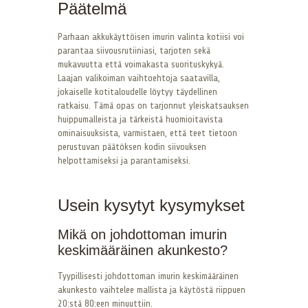
Päätelmä
Parhaan akkukäyttöisen imurin valinta kotiisi voi
parantaa siivousrutiiniasi, tarjoten sekä
mukavuutta että voimakasta suorituskykyä.
Laajan valikoiman vaihtoehtoja saatavilla,
jokaiselle kotitaloudelle löytyy täydellinen
ratkaisu. Tämä opas on tarjonnut yleiskatsauksen
huippumalleista ja tärkeistä huomioitavista
ominaisuuksista, varmistaen, että teet tietoon
perustuvan päätöksen kodin siivouksen
helpottamiseksi ja parantamiseksi.
Usein kysytyt kysymykset
Mikä on johdottoman imurin
keskimääräinen akunkesto?
Tyypillisesti johdottoman imurin keskimääräinen
akunkesto vaihtelee mallista ja käytöstä riippuen
20:stä 80:een minuuttiin.