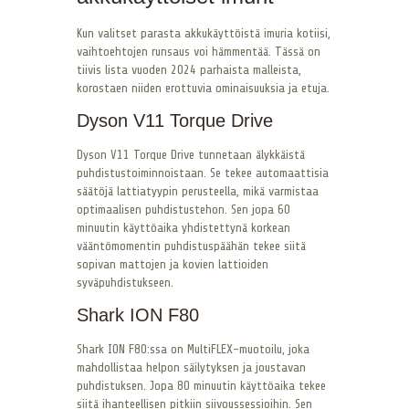
Kun valitset parasta akkukäyttöistä imuria kotiisi,
vaihtoehtojen runsaus voi hämmentää. Tässä on
tiivis lista vuoden 2024 parhaista malleista,
korostaen niiden erottuvia ominaisuuksia ja etuja.
Dyson V11 Torque Drive
Dyson V11 Torque Drive tunnetaan älykkäistä
puhdistustoiminnoistaan. Se tekee automaattisia
säätöjä lattiatyypin perusteella, mikä varmistaa
optimaalisen puhdistustehon. Sen jopa 60
minuutin käyttöaika yhdistettynä korkean
vääntömomentin puhdistuspäähän tekee siitä
sopivan mattojen ja kovien lattioiden
syväpuhdistukseen.
Shark ION F80
Shark ION F80:ssa on MultiFLEX-muotoilu, joka
mahdollistaa helpon säilytyksen ja joustavan
puhdistuksen. Jopa 80 minuutin käyttöaika tekee
siitä ihanteellisen pitkiin siivoussessioihin. Sen