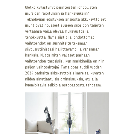
Oletko kyllästynyt perinteisten johdollisten
imureiden rajoituksiin ja hankaluuksiin?
Teknologian edistyksen ansiosta akkukäyttöiset
imurit ovat nousseet suureen suosioon tarjoten
vertaansa vailla olevaa mukavuutta ja
tehokkuutta. Nämä siistit ja johdottomat
vaihtoehdot on suunniteltu tekemään
siivousrutiinistasi hallittavampi ja vähemmän
hankala. Mutta miten valitset parhaan
vaihtoehdon tarpeisiisi, kun markkinoilla on niin
paljon vaihtoehtoja? Tämä opas tutkii vuoden
2024 parhaita akkukäyttöisiä imureita, kuvaten
niiden ainutlaatuisia ominaisuuksia, etuja ja
huomioitavia seikkoja ostopäätöstä tehdessä.