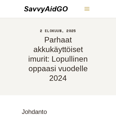
SavvyAidGO
2 ELOKUUN, 2025
KOTI
Parhaat
NOIN
YHTEYS
akkukäyttöiset
POLITIIKKA
imurit: Lopullinen
SUOMI
oppaasi vuodelle
2024
Johdanto