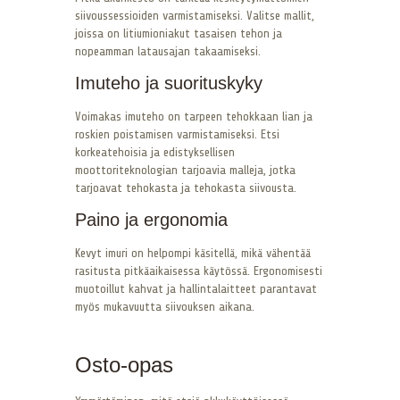
siivoussessioiden varmistamiseksi. Valitse mallit,
joissa on litiumioniakut tasaisen tehon ja
nopeamman latausajan takaamiseksi.
Imuteho ja suorituskyky
Voimakas imuteho on tarpeen tehokkaan lian ja
roskien poistamisen varmistamiseksi. Etsi
korkeatehoisia ja edistyksellisen
moottoriteknologian tarjoavia malleja, jotka
tarjoavat tehokasta ja tehokasta siivousta.
Paino ja ergonomia
Kevyt imuri on helpompi käsitellä, mikä vähentää
rasitusta pitkäaikaisessa käytössä. Ergonomisesti
muotoillut kahvat ja hallintalaitteet parantavat
myös mukavuutta siivouksen aikana.
Osto-opas