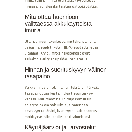
Ymmärtäminen, mitä etsiä akkukäyttöisessä
imurissa, voi yksinkertaistaa ostopäätöstäsi.
Mitä ottaa huomioon
valittaessa akkukäyttöistä
imuria
Ota huomioon akunkesto, imuteho, paino ja
lisäominaisuudet, kuten HEPA-suodattimet ja
liitännät. Arvioi, mitkä näkökohdat ovat
tärkeimpiä erityistarpeidesi perusteella.
Hinnan ja suorituskyvyn välinen
tasapaino
Vaikka hinta on olennainen tekijä, on tärkeää
tasapainottaa kustannukset suorituskyvyn
kanssa. Kalliimmat mallit tarjoavat usein
edistyneitä ominaisuuksia ja parempaa
kestävyyttä. Arvioi, kääntyykö lisäkustannus
merkityksellisiksi eduiksi kotitaloudellesi.
Käyttäjäarviot ja -arvostelut