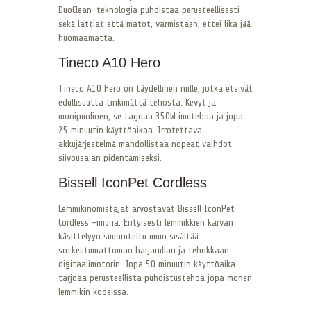
DuoClean-teknologia puhdistaa perusteellisesti
sekä lattiat että matot, varmistaen, ettei lika jää
huomaamatta.
Tineco A10 Hero
Tineco A10 Hero on täydellinen niille, jotka etsivät
edullisuutta tinkimättä tehosta. Kevyt ja
monipuolinen, se tarjoaa 350W imutehoa ja jopa
25 minuutin käyttöaikaa. Irrotettava
akkujärjestelmä mahdollistaa nopeat vaihdot
siivousajan pidentämiseksi.
Bissell IconPet Cordless
Lemmikinomistajat arvostavat Bissell IconPet
Cordless -imuria. Erityisesti lemmikkien karvan
käsittelyyn suunniteltu imuri sisältää
sotkeutumattoman harjarullan ja tehokkaan
digitaalimotorin. Jopa 50 minuutin käyttöaika
tarjoaa perusteellista puhdistustehoa jopa monen
lemmikin kodeissa.