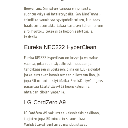
Hoover Linx Signature tarjoaa erinomaista
suorituskykyä eri lattiatyypeillä. Sen WindTunnel-
tekniikka varmistaa syväpuhdistuksen, kun taas
haalistumaton akku takaa tasaisen tehon. Imurin
siro muotoilu tekee siitä helpon säilyttää ja
käsitellä.
Eureka NEC222 HyperClean
Eureka NEC222 HyperClean on kevyt ja voimakas
valinta, joka sopii täydellisesti nopeaan ja
tehokkaaseen siivoukseen. Siinä on LED-ajovalot,
jotka auttavat havaitsemaan piilotetun lian, ja
jopa 30 minuutin käyttöaika. Sen kääntyvä ohjaus
parantaa käsiteltävyyttä huonekalujen ja
ahtaiden tilojen ympärillä.
LG CordZero A9
LG CordZero A9 vakuuttaa kaksoisakkupakillaan,
tarjoten jopa 80 minuutin siivousaikaa.
Vaihdettavat suuttimet mahdollistavat