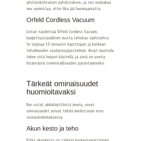
yksityiskohtaisen puhdistuksen, ja sen voimakas
imu varmistaa, ettei lika jää huomaamatta.
Orfeld Cordless Vacuum
Listan täydentää Orfeld Cordless Vacuum,
budjettiystävällinen mutta tehokas vaihtoehto.
Se tarjoaa 50 minuutin käyttöajan ja korkean
tehokkuuden suodatusjärjestelmän. Kevyt muotoilu
tekee siitä helpon käsitellä, ja siinä on useita
liitännäisiä toiminnallisuuden parantamiseksi.
Tärkeät ominaisuudet
huomioitavaksi
Kun ostat akkukäyttöistä imuria, useat
ominaisuudet voivat tehdä merkittävän eron
siivouskokemuksessa.
Akun kesto ja teho
Pitkä akunkesto on tärkeää keskeytymättömien