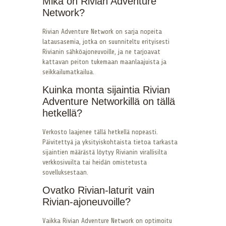
Mikä on Rivian Adventure
Network?
Rivian Adventure Network on sarja nopeita
latausasemia, jotka on suunniteltu erityisesti
Rivianin sähköajoneuvoille, ja ne tarjoavat
kattavan peiton tukemaan maanlaajuista ja
seikkailumatkailua.
Kuinka monta sijaintia Rivian
Adventure Networkillä on tällä
hetkellä?
Verkosto laajenee tällä hetkellä nopeasti.
Päivitettyä ja yksityiskohtaista tietoa tarkasta
sijaintien määrästä löytyy Rivianin virallisilta
verkkosivuilta tai heidän omistetusta
sovelluksestaan.
Ovatko Rivian-laturit vain
Rivian-ajoneuvoille?
Vaikka Rivian Adventure Network on optimoitu