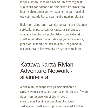
loppumisesta. Jokainen asema on strategisesti
sijoitettu tarjoamaan optimaalista kattavuutta,
joten sähköajoneuvon ylittäminen maan halki ei
ole vain mahdollista, vaan myös nautinnollista.
Rivian on sitoutunut varmistamaan, että jokainen
seikkailu, olipa se kuinka kaukana tahansa, on
voimalla tuettu ja tuettu. Adventure Network
sisältää ainutlaatuisia palveluja ja mukavuuksia,
jotka on suunniteltu seikkailijoille, tarjoamalla
mukavuutta ja kätevyyttä heidän matkoillaan.
Kattava kartta Rivian
Adventure Network -
sijainneista
Ajoneuvon latauspaikan ymmärtäminen on
ratkaisevan tärkeää matkan suunnittelussa. Rivian
Adventure Networkin sijainnit ovat
maantieteellisesti monipuolisia, kattaen
tärkeimmät matkareitit ja suosituimmat kohteet.