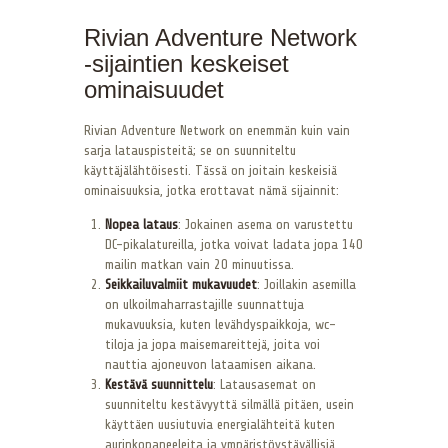
Rivian Adventure Network
-sijaintien keskeiset
ominaisuudet
Rivian Adventure Network on enemmän kuin vain
sarja latauspisteitä; se on suunniteltu
käyttäjälähtöisesti. Tässä on joitain keskeisiä
ominaisuuksia, jotka erottavat nämä sijainnit:
Nopea lataus
: Jokainen asema on varustettu
DC-pikalatureilla, jotka voivat ladata jopa 140
mailin matkan vain 20 minuutissa.
Seikkailuvalmiit mukavuudet
: Joillakin asemilla
on ulkoilmaharrastajille suunnattuja
mukavuuksia, kuten levähdyspaikkoja, wc-
tiloja ja jopa maisemareittejä, joita voi
nauttia ajoneuvon lataamisen aikana.
Kestävä suunnittelu
: Latausasemat on
suunniteltu kestävyyttä silmällä pitäen, usein
käyttäen uusiutuvia energialähteitä kuten
aurinkopaneeleita ja ympäristöystävällisiä