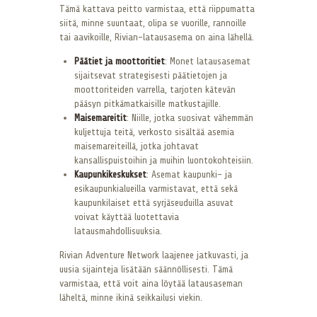
Tämä kattava peitto varmistaa, että riippumatta
siitä, minne suuntaat, olipa se vuorille, rannoille
tai aavikoille, Rivian-latausasema on aina lähellä.
Päätiet ja moottoritiet
: Monet latausasemat
sijaitsevat strategisesti päätietojen ja
moottoriteiden varrella, tarjoten kätevän
pääsyn pitkämatkaisille matkustajille.
Maisemareitit
: Niille, jotka suosivat vähemmän
kuljettuja teitä, verkosto sisältää asemia
maisemareiteillä, jotka johtavat
kansallispuistoihin ja muihin luontokohteisiin.
Kaupunkikeskukset
: Asemat kaupunki- ja
esikaupunkialueilla varmistavat, että sekä
kaupunkilaiset että syrjäseuduilla asuvat
voivat käyttää luotettavia
latausmahdollisuuksia.
Rivian Adventure Network laajenee jatkuvasti, ja
uusia sijainteja lisätään säännöllisesti. Tämä
varmistaa, että voit aina löytää latausaseman
läheltä, minne ikinä seikkailusi viekin.