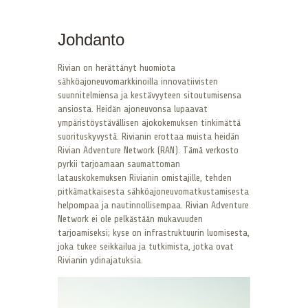
Johdanto
Rivian on herättänyt huomiota
sähköajoneuvomarkkinoilla innovatiivisten
suunnitelmiensa ja kestävyyteen sitoutumisensa
ansiosta. Heidän ajoneuvonsa lupaavat
ympäristöystävällisen ajokokemuksen tinkimättä
suorituskyvystä. Rivianin erottaa muista heidän
Rivian Adventure Network (RAN). Tämä verkosto
pyrkii tarjoamaan saumattoman
latauskokemuksen Rivianin omistajille, tehden
pitkämatkaisesta sähköajoneuvomatkustamisesta
helpompaa ja nautinnollisempaa. Rivian Adventure
Network ei ole pelkästään mukavuuden
tarjoamiseksi; kyse on infrastruktuurin luomisesta,
joka tukee seikkailua ja tutkimista, jotka ovat
Rivianin ydinajatuksia.