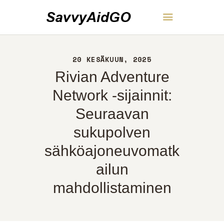
SavvyAidGO
20 KESÄKUUN, 2025
KOTI
Rivian Adventure
NOIN
YHTEYS
Network -sijainnit:
POLITIIKKA
Seuraavan
SUOMI
sukupolven
sähköajoneuvomatk
ailun
mahdollistaminen