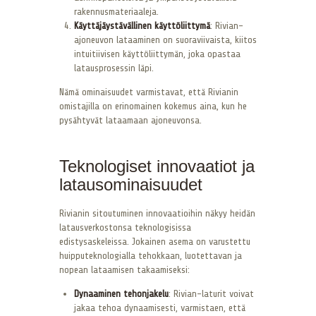
rakennusmateriaaleja.
Käyttäjäystävällinen käyttöliittymä
: Rivian-
ajoneuvon lataaminen on suoraviivaista, kiitos
intuitiivisen käyttöliittymän, joka opastaa
latausprosessin läpi.
Nämä ominaisuudet varmistavat, että Rivianin
omistajilla on erinomainen kokemus aina, kun he
pysähtyvät lataamaan ajoneuvonsa.
Teknologiset innovaatiot ja
latausominaisuudet
Rivianin sitoutuminen innovaatioihin näkyy heidän
latausverkostonsa teknologisissa
edistysaskeleissa. Jokainen asema on varustettu
huipputeknologialla tehokkaan, luotettavan ja
nopean lataamisen takaamiseksi:
Dynaaminen tehonjakelu
: Rivian-laturit voivat
jakaa tehoa dynaamisesti, varmistaen, että