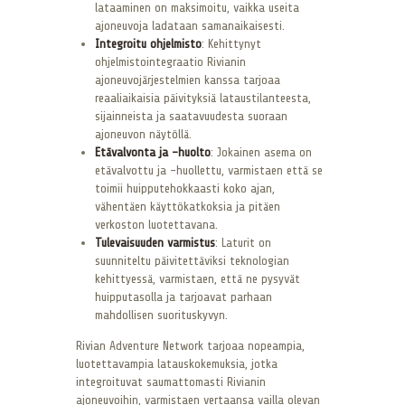
lataaminen on maksimoitu, vaikka useita
ajoneuvoja ladataan samanaikaisesti.
Integroitu ohjelmisto
: Kehittynyt
ohjelmistointegraatio Rivianin
ajoneuvojärjestelmien kanssa tarjoaa
reaaliaikaisia päivityksiä lataustilanteesta,
sijainneista ja saatavuudesta suoraan
ajoneuvon näytöllä.
Etävalvonta ja -huolto
: Jokainen asema on
etävalvottu ja -huollettu, varmistaen että se
toimii huipputehokkaasti koko ajan,
vähentäen käyttökatkoksia ja pitäen
verkoston luotettavana.
Tulevaisuuden varmistus
: Laturit on
suunniteltu päivitettäviksi teknologian
kehittyessä, varmistaen, että ne pysyvät
huipputasolla ja tarjoavat parhaan
mahdollisen suorituskyvyn.
Rivian Adventure Network tarjoaa nopeampia,
luotettavampia latauskokemuksia, jotka
integroituvat saumattomasti Rivianin
ajoneuvoihin, varmistaen vertaansa vailla olevan