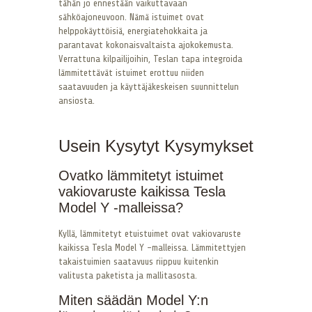
tähän jo ennestään vaikuttavaan
sähköajoneuvoon. Nämä istuimet ovat
helppokäyttöisiä, energiatehokkaita ja
parantavat kokonaisvaltaista ajokokemusta.
Verrattuna kilpailijoihin, Teslan tapa integroida
lämmitettävät istuimet erottuu niiden
saatavuuden ja käyttäjäkeskeisen suunnittelun
ansiosta.
Usein Kysytyt Kysymykset
Ovatko lämmitetyt istuimet
vakiovaruste kaikissa Tesla
Model Y -malleissa?
Kyllä, lämmitetyt etuistuimet ovat vakiovaruste
kaikissa Tesla Model Y -malleissa. Lämmitettyjen
takaistuimien saatavuus riippuu kuitenkin
valitusta paketista ja mallitasosta.
Miten säädän Model Y:n