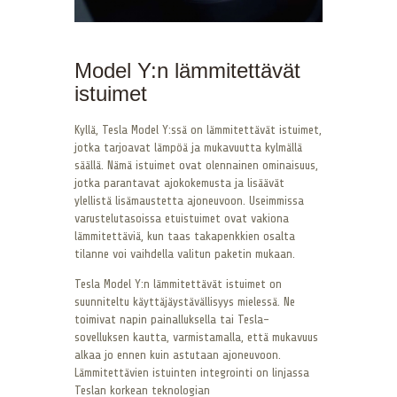
Model Y:n lämmitettävät
istuimet
Kyllä, Tesla Model Y:ssä on lämmitettävät istuimet,
jotka tarjoavat lämpöä ja mukavuutta kylmällä
säällä. Nämä istuimet ovat olennainen ominaisuus,
jotka parantavat ajokokemusta ja lisäävät
ylellistä lisämaustetta ajoneuvoon. Useimmissa
varustelutasoissa etuistuimet ovat vakiona
lämmitettäviä, kun taas takapenkkien osalta
tilanne voi vaihdella valitun paketin mukaan.
Tesla Model Y:n lämmitettävät istuimet on
suunniteltu käyttäjäystävällisyys mielessä. Ne
toimivat napin painalluksella tai Tesla-
sovelluksen kautta, varmistamalla, että mukavuus
alkaa jo ennen kuin astutaan ajoneuvoon.
Lämmitettävien istuinten integrointi on linjassa
Teslan korkean teknologian