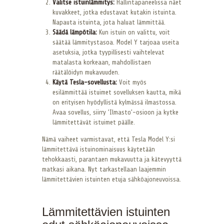
Valitse istuinlämmitys:
Hallintapaneelissa näet
kuvakkeet, jotka edustavat kutakin istuinta.
Napauta istuinta, jota haluat lämmittää.
Säädä lämpötila:
Kun istuin on valittu, voit
säätää lämmitystasoa. Model Y tarjoaa useita
asetuksia, jotka tyypillisesti vaihtelevat
matalasta korkeaan, mahdollistaen
räätälöidyn mukavuuden.
Käytä Tesla-sovellusta:
Voit myös
esilämmittää istuimet sovelluksen kautta, mikä
on erityisen hyödyllistä kylmässä ilmastossa.
Avaa sovellus, siirry ’Ilmasto’-osioon ja kytke
lämmitettävät istuimet päälle.
Nämä vaiheet varmistavat, että Tesla Model Y:si
lämmitettävä istuinominaisuus käytetään
tehokkaasti, parantaen mukavuutta ja kätevyyttä
matkasi aikana. Nyt tarkastellaan laajemmin
lämmitettävien istuinten etuja sähköajoneuvoissa.
Lämmitettävien istuinten