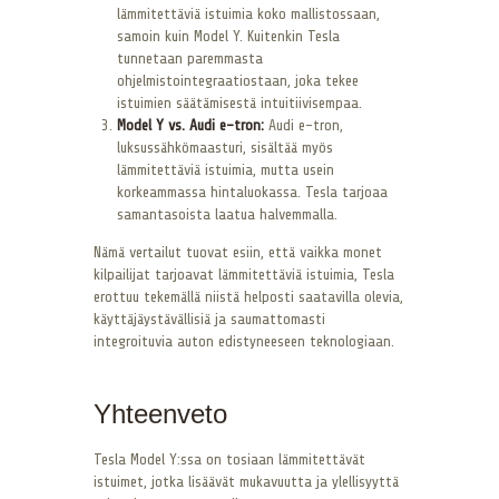
lämmitettäviä istuimia koko mallistossaan,
samoin kuin Model Y. Kuitenkin Tesla
tunnetaan paremmasta
ohjelmistointegraatiostaan, joka tekee
istuimien säätämisestä intuitiivisempaa.
Model Y vs. Audi e-tron:
Audi e-tron,
luksussähkömaasturi, sisältää myös
lämmitettäviä istuimia, mutta usein
korkeammassa hintaluokassa. Tesla tarjoaa
samantasoista laatua halvemmalla.
Nämä vertailut tuovat esiin, että vaikka monet
kilpailijat tarjoavat lämmitettäviä istuimia, Tesla
erottuu tekemällä niistä helposti saatavilla olevia,
käyttäjäystävällisiä ja saumattomasti
integroituvia auton edistyneeseen teknologiaan.
Yhteenveto
Tesla Model Y:ssa on tosiaan lämmitettävät
istuimet, jotka lisäävät mukavuutta ja ylellisyyttä