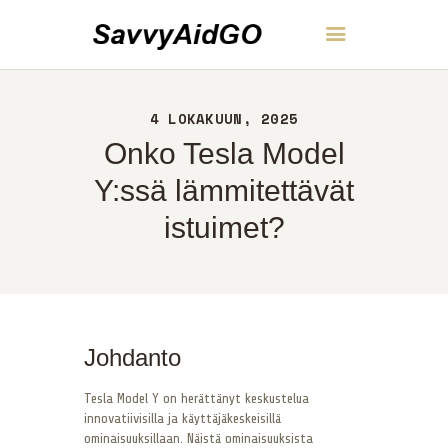
SavvyAidGO
4 LOKAKUUN, 2025
KOTI
Onko Tesla Model
NOIN
YHTEYS
Y:ssä lämmitettävät
POLITIIKKA
istuimet?
SUOMI
Johdanto
Tesla Model Y on herättänyt keskustelua
innovatiivisilla ja käyttäjäkeskeisillä
ominaisuuksillaan. Näistä ominaisuuksista