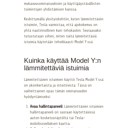
mukavuusominaisuuksien ja käyttäjäystävällisten
toimintojen yhdistämisen kanssa.
Keskittymällä yksityiskohtiin, kuten lämmitettäviin
istuimiin, Tesla varmistaa, että ajokokemus on
yhtä nautinnollinen kuin tehokaskin. Seuraavaksi
tutustutaan siihen, miten näitä lämmitettäviä
istuimia käytetään tehokkaasti Model Y:ssä.
Kuinka käyttää Model Y:n
lämmitettäviä istuimia
Lämmitettävien istuimien käyttö Tesla Model Y:ssä
on yksinkertaista ja intuitiivista. Tässä on
vaiheittainen opas tämän ominaisuuden
hyödyntämiseksi:
Avaa hallintapaneeli:
Lämmitettävien istuimien
hallintapaneeli on suoraan käytettävissä
auton kosketusnäytöltä tai Tesla-
mobiilisovelluksen kautta.