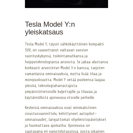
Tesla Model Y:n
yleiskatsaus
Tesla Model Y, täysin sähkökäyttöinen kompakti
SUV, on saavuttanut valtavan suosion
suorituskykynsä, toimintamatkansa ja
huipputeknologiansa ansiosta. Se jakaa alustansa
korkeasti arvostetun Model 3:n kanssa, tarjoten
samanlaisia ominaisuuksia, mutta lisää tilaa ja
monipuolisuutta. Model Y vetää puoleensa laajaa
yleisöä, teknologiaharrastajista
ympäristötietoisille kuljettajille ja tilavaa ja
käytännöllistä ajoneuvoa etsiville perheille.
Keskeisiä ominaisuuksia ovat minimalistinen
sisustussuunnittelu, kehittyneet autopilot-
ominaisuudet, langattomat ohjelmistopäivitykset
ja huomattava ajomatka. Ajoneuvoa on
saatavana eri varustelutasoissa, joista jokainen