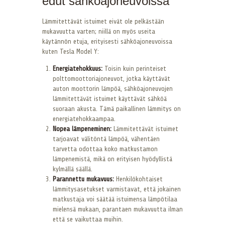
edut sähköajoneuvoissa
Lämmitettävät istuimet eivät ole pelkästään
mukavuutta varten; niillä on myös useita
käytännön etuja, erityisesti sähköajoneuvoissa
kuten Tesla Model Y:
Energiatehokkuus:
Toisin kuin perinteiset
polttomoottoriajoneuvot, jotka käyttävät
auton moottorin lämpöä, sähköajoneuvojen
lämmitettävät istuimet käyttävät sähköä
suoraan akusta. Tämä paikallinen lämmitys on
energiatehokkaampaa.
Nopea lämpeneminen:
Lämmitettävät istuimet
tarjoavat välitöntä lämpöä, vähentäen
tarvetta odottaa koko matkustamon
lämpenemistä, mikä on erityisen hyödyllistä
kylmällä säällä.
Parannettu mukavuus:
Henkilökohtaiset
lämmitysasetukset varmistavat, että jokainen
matkustaja voi säätää istuimensa lämpötilaa
mielensä mukaan, parantaen mukavuutta ilman
että se vaikuttaa muihin.