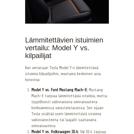
Lämmitettävien istuimien
vertailu: Model Y vs.
kilpailijat
Kun verrataan Tesla Model Y:n lämmitettäviä
istuimia kilpailijoihin, muutama keskeinen asia
korostuu:
Model Y vs. Ford Mustang Mach-E:
Mustang
Mach-E tarjoaa lämmitettäviä istuimia, mutta
tyypillisesti valinnaisena ominaisuutena
korkeammissa varustelutasoissa. Sen sijaan
Tesla sisältää usein lämmitettäviä istuimia
vakiovarusteena tai laajalti saatavana
ominaisuutena.
Model Y vs. Volkswagen ID.4:
VW ID.4 tarjoaa