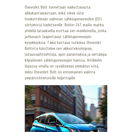
Chevrolet Bolt tunnetaan vaikuttavasta
akkukantamastaan, mikä tekee siitä
houkuttelevan valinnan sähköajoneuvoihin (EV)
siirtymistä harkitseville. Boltin 247 mailin matka
yhdellä latauksella erottaa sen markkinoilla, jotka
jatkuvasti laajentavat sähköajoneuvojen
kyvykkyyksiä. Tämä kattava tutkimus Chevrolet
Boltista käsittelee sen akkusteknologiaa,
latausvaihtoehtoja, ajon parannuksia ja vertailuja
kilpailevien sähköajoneuvojen kanssa. Artikkelin
lopussa sinulla on syvällisempi ymmärrys siitä,
miksi Chevrolet Bolt on erinomainen valinta
ympäristötietoisille kuljettajille.