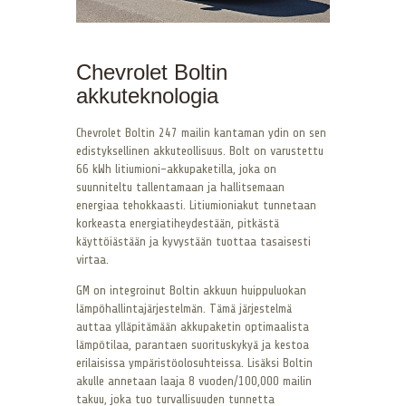
Chevrolet Boltin
akkuteknologia
Chevrolet Boltin 247 mailin kantaman ydin on sen
edistyksellinen akkuteollisuus. Bolt on varustettu
66 kWh litiumioni-akkupaketilla, joka on
suunniteltu tallentamaan ja hallitsemaan
energiaa tehokkaasti. Litiumioniakut tunnetaan
korkeasta energiatiheydestään, pitkästä
käyttöiästään ja kyvystään tuottaa tasaisesti
virtaa.
GM on integroinut Boltin akkuun huippuluokan
lämpöhallintajärjestelmän. Tämä järjestelmä
auttaa ylläpitämään akkupaketin optimaalista
lämpötilaa, parantaen suorituskykyä ja kestoa
erilaisissa ympäristöolosuhteissa. Lisäksi Boltin
akulle annetaan laaja 8 vuoden/100,000 mailin
takuu, joka tuo turvallisuuden tunnetta