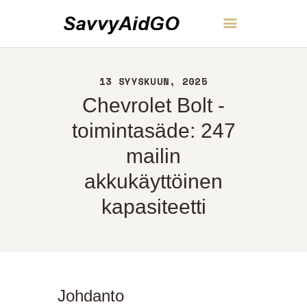
SavvyAidGO
13 SYYSKUUN, 2025
KOTI
Chevrolet Bolt -
NOIN
YHTEYS
toimintasäde: 247
POLITIIKKA
mailin
SUOMI
akkukäyttöinen
kapasiteetti
Johdanto