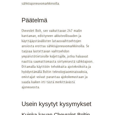
sähköajoneuvomarkkinoilla.
Päätelmä
Chevrolet Bolt, sen vaikuttavan 247 mailin
kantaman, edistyneen akkuteollisuuden ja
käyttäjäystävällisten latausvaihtoehtojen
ansiosta erottuu sähköajoneuvomarkkinoilla. Se
tarjoaa luotettavan vaihtoehdon
ympäristötietoisille kuljettajille, jotka haluavat
nauttia saumattomasta siirtymisestä sähköajoon.
Ottamalla käyttöön tehokkaita ajotekniikoita ja
hyödyntämällä Boltin teknologiaominaisuuksia,
omistajat voivat parantaa ajokokemustaan ja
saada kaiken irti tästä merkittävästä
ajoneuvosta.
Usein kysytyt kysymykset
Kuinka kauan Chevrolet Boltin