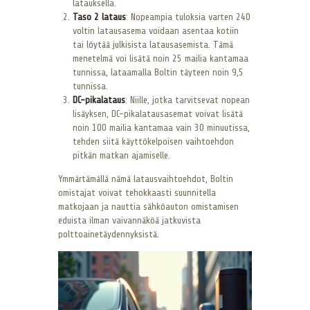
latauksella.
Taso 2 lataus
: Nopeampia tuloksia varten 240
voltin latausasema voidaan asentaa kotiin
tai löytää julkisista latausasemista. Tämä
menetelmä voi lisätä noin 25 mailia kantamaa
tunnissa, lataamalla Boltin täyteen noin 9,5
tunnissa.
DC-pikalataus
: Niille, jotka tarvitsevat nopean
lisäyksen, DC-pikalatausasemat voivat lisätä
noin 100 mailia kantamaa vain 30 minuutissa,
tehden siitä käyttökelpoisen vaihtoehdon
pitkän matkan ajamiselle.
Ymmärtämällä nämä latausvaihtoehdot, Boltin
omistajat voivat tehokkaasti suunnitella
matkojaan ja nauttia sähköauton omistamisen
eduista ilman vaivannäköä jatkuvista
polttoainetäydennyksistä.