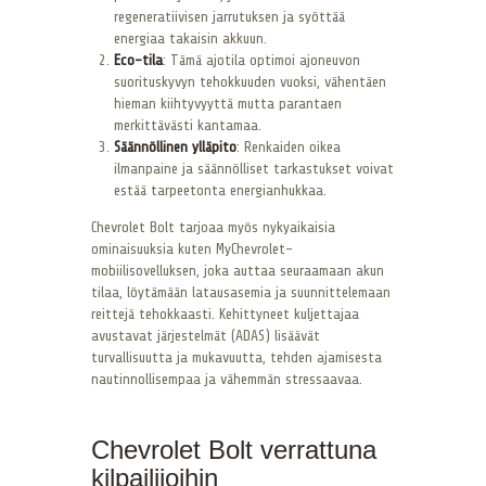
regeneratiivisen jarrutuksen ja syöttää
energiaa takaisin akkuun.
Eco-tila
: Tämä ajotila optimoi ajoneuvon
suorituskyvyn tehokkuuden vuoksi, vähentäen
hieman kiihtyvyyttä mutta parantaen
merkittävästi kantamaa.
Säännöllinen ylläpito
: Renkaiden oikea
ilmanpaine ja säännölliset tarkastukset voivat
estää tarpeetonta energianhukkaa.
Chevrolet Bolt tarjoaa myös nykyaikaisia
ominaisuuksia kuten MyChevrolet-
mobiilisovelluksen, joka auttaa seuraamaan akun
tilaa, löytämään latausasemia ja suunnittelemaan
reittejä tehokkaasti. Kehittyneet kuljettajaa
avustavat järjestelmät (ADAS) lisäävät
turvallisuutta ja mukavuutta, tehden ajamisesta
nautinnollisempaa ja vähemmän stressaavaa.
Chevrolet Bolt verrattuna
kilpailijoihin