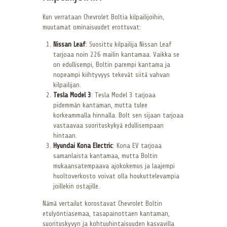
Kun verrataan Chevrolet Boltia kilpailijoihin,
muutamat ominaisuudet erottuvat:
Nissan Leaf
: Suosittu kilpailija Nissan Leaf
tarjoaa noin 226 mailin kantamaa. Vaikka se
on edullisempi, Boltin parempi kantama ja
nopeampi kiihtyvyys tekevät siitä vahvan
kilpailijan.
Tesla Model 3
: Tesla Model 3 tarjoaa
pidemmän kantaman, mutta tulee
korkeammalla hinnalla. Bolt sen sijaan tarjoaa
vastaavaa suorituskykyä edullisempaan
hintaan.
Hyundai Kona Electric
: Kona EV tarjoaa
samanlaista kantamaa, mutta Boltin
mukaansatempaava ajokokemus ja laajempi
huoltoverkosto voivat olla houkuttelevampia
joillekin ostajille.
Nämä vertailut korostavat Chevrolet Boltin
etulyöntiasemaa, tasapainottaen kantaman,
suorituskyvyn ja kohtuuhintaisuuden kasvavilla