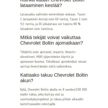
lataaminen kestää?
Latausaika vaihtelee menetelmän mukaan. Tason
1 lataaminen kestää noin 60 tuntia, Tason 2 noin
9,5 tuntia, ja DC-pikalataus voi tarjota 80 %
latauksen noin tunnissa.
Mitkä tekijät voivat vaikuttaa
Chevrolet Boltin ajomatkaan?
Tekijöitä ovat ajotavat, maasto, ilmasto-
olosuhteet, HVAC-järjestelmien käyttö ja
ajoneuvon kuorma. Tehokkaat ajotekniikat voivat
auttaa lieventämään näitä vaikutuksia.
Kattaako takuu Chevrolet Boltin
akun?
Kyllä, Chevrolet Boltin akulla on 8 vuoden/100 000
mailin takuu, joka kattaa viat ja
suorituskykyongelmat ja takaa pitkän aikavälin
luotettavuuden omistajille.