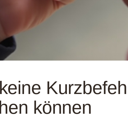
keine Kurzbefehl
chen können