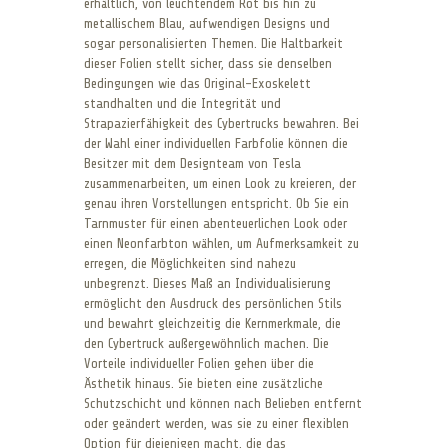
erhältlich, von leuchtendem Rot bis hin zu
metallischem Blau, aufwendigen Designs und
sogar personalisierten Themen. Die Haltbarkeit
dieser Folien stellt sicher, dass sie denselben
Bedingungen wie das Original-Exoskelett
standhalten und die Integrität und
Strapazierfähigkeit des Cybertrucks bewahren. Bei
der Wahl einer individuellen Farbfolie können die
Besitzer mit dem Designteam von Tesla
zusammenarbeiten, um einen Look zu kreieren, der
genau ihren Vorstellungen entspricht. Ob Sie ein
Tarnmuster für einen abenteuerlichen Look oder
einen Neonfarbton wählen, um Aufmerksamkeit zu
erregen, die Möglichkeiten sind nahezu
unbegrenzt. Dieses Maß an Individualisierung
ermöglicht den Ausdruck des persönlichen Stils
und bewahrt gleichzeitig die Kernmerkmale, die
den Cybertruck außergewöhnlich machen. Die
Vorteile individueller Folien gehen über die
Ästhetik hinaus. Sie bieten eine zusätzliche
Schutzschicht und können nach Belieben entfernt
oder geändert werden, was sie zu einer flexiblen
Option für diejenigen macht, die das