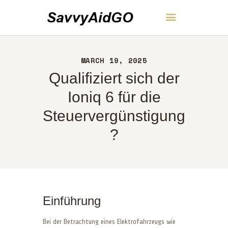
SavvyAidGO
MARCH 19, 2025
HEIM
Qualifiziert sich der
ÜBER UNS
KONTAKT
Ioniq 6 für die
RICHTLINIEN
Steuervergünstigung
DEUTSCH
?
Einführung
Bei der Betrachtung eines Elektrofahrzeugs wie