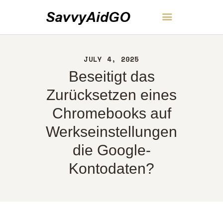
SavvyAidGO
JULY 4, 2025
HEIM
Beseitigt das
ÜBER UNS
KONTAKT
Zurücksetzen eines
RICHTLINIEN
Chromebooks auf
DEUTSCH
Werkseinstellungen
die Google-
Kontodaten?