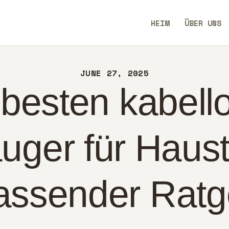
IM
HEIM
ÜBER UNS
ER UNS
SavvyAidGO
NTAKT
JUNE 27, 2025
CHTLINIEN
 besten kabell
UTSCH
ger für Haust
assender Ratg