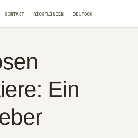
KONTAKT
RICHTLINIEN
DEUTSCH
osen
iere: Ein
eber