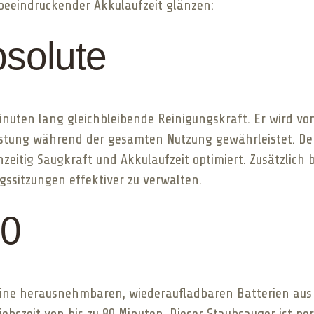
t beeindruckender Akkulaufzeit glänzen:
solute
Minuten lang gleichbleibende Reinigungskraft. Er wird vo
eistung während der gesamten Nutzung gewährleistet. De
hzeitig Saugkraft und Akkulaufzeit optimiert. Zusätzlich 
gssitzungen effektiver zu verwalten.
80
eine herausnehmbaren, wiederaufladbaren Batterien aus
bszeit von bis zu 80 Minuten. Dieser Staubsauger ist pe