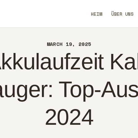
IM
HEIM
ÜBER UNS
ER UNS
SavvyAidGO
NTAKT
MARCH 19, 2025
CHTLINIEN
kkulaufzeit Ka
UTSCH
uger: Top-Aus
2024