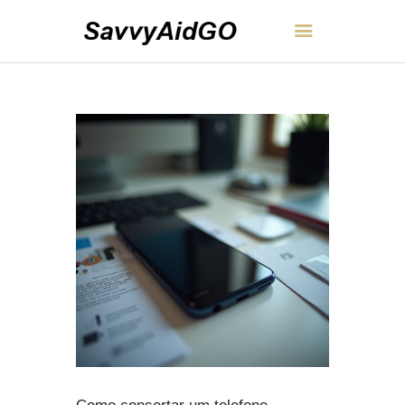
SavvyAidGO
INÍCIO
SOBRE
CONTATO
POLÍTICA
PORTUGUÊS