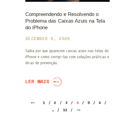
Compreendendo e Resolvendo o
Problema das Caixas Azuis na Tela
do iPhone
DECEMBER 6, 2025
Saiba por que aparecem caixas azuis nas telas do
iPhone e como corrigi-las com soluções práticas e
dicas de prevenção.
LER MAIS
Posts
PAGE
1
PAGE
2
PAGE
3
PAGE
4
PAGE
5
PAGE
6
navigation
>
…
PAGE
11